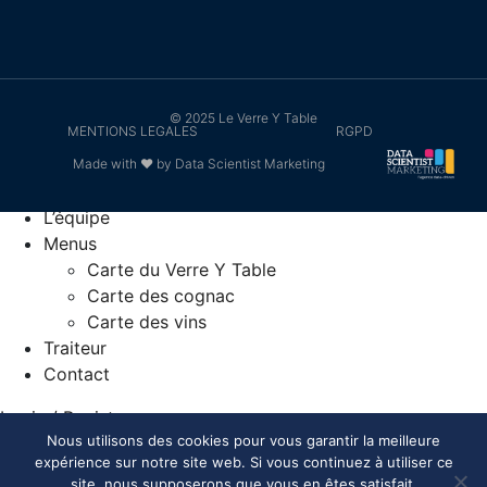
© 2025 Le Verre Y Table
MENTIONS LEGALES
RGPD
Made with ❤ by Data Scientist Marketing
Accueil
L’équipe
Menus
Carte du Verre Y Table
Carte des cognac
Carte des vins
Traiteur
Contact
Login / Register
Your Cart
Nous utilisons des cookies pour vous garantir la meilleure
expérience sur notre site web. Si vous continuez à utiliser ce
site, nous supposerons que vous en êtes satisfait.