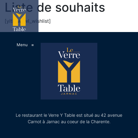
Liste de souhaits
[yith_wcwl_wishlist]
Menu
≡
Login / Register
0
Le restaurant le Verre Y Table est situé au 42 avenue
Carnot à Jarnac au coeur de la Charente.