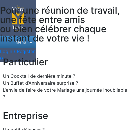
Pour une réunion de travail,
une fête entre amis
ou bien célébrer chaque
instant de votre vie !
Menu
≡
Login / Register
0
Particulier
Un Cocktail de dernière minute ?
Un Buffet d’Anniversaire surprise ?
L’envie de faire de votre Mariage une journée inoubliable
?
Entreprise
Un petit déjeuner ?