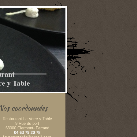
urant
re y Table
Nos coordonnées
Restaurant Le Verre y Table
9 Rue du port
63000 Clermont- Ferrand
04 63 79 20 78