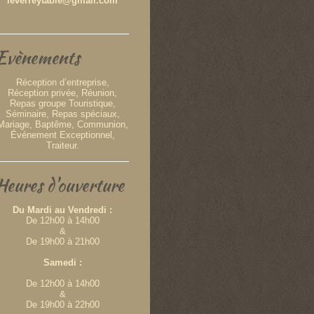
leverreytable@gmail.com
Evènements
Réception d’entreprise,
Réception privée
, Réunion,
Repas groupe Touristique,
Séminaire, Repas spéciaux,
Mariage, Baptême, Communion,
Événement Exceptionnel,
Traiteur.
Heures d'ouverture
Du Mardi au Vendredi :
De 12h00 à 14h00
&
De 19h00 à 21h00
Samedi :
De 12h00 à 14h00
&
De 19h00 à 22h00