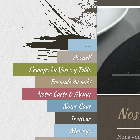
--
Accueil
L'equipe du Verre y Table
Formule du midi
Notre Carte & Menus
Notre Cave
Nos 
Traiteur
Mariage
Nous vou