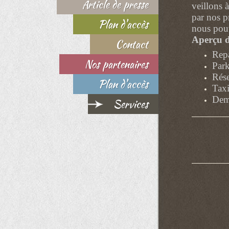
Article de presse
veillons à
par nos p
Plan d'accès
nous pou
Aperçu d
Contact
Repa
Nos partenaires
Park
Rése
Plan d'accès
Taxi
Dem
Services