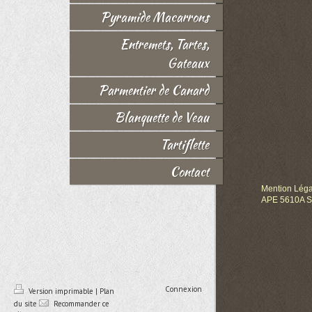
Pyramide Macarrons
Entremets, Tartes,
Gateaux
Parmentier de Canard
Blanquette de Veau
Tartiflette
Contact
Mention Léga
APE 5610A S
Connexion
Version imprimable
|
Plan
du site
Recommander ce