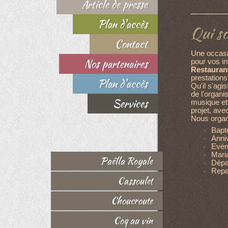
Article de presse
Plan d'accès
Qui s
Contact
Une occasio
Nos partenaires
pour vos i
Restaurant
prestation
Plan d'accès
Qu'il s'agi
de l'organi
Services
musique et
projet, avec
Nous organ
Bap
Anni
Evén
Mari
Paëlla Royale
Dépar
Repa
Cassoulet
Choucroute
Coq au vin