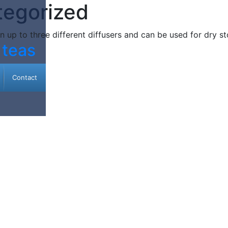
tegorized
n up to three different diffusers and can be used for dry s
 teas
Contact