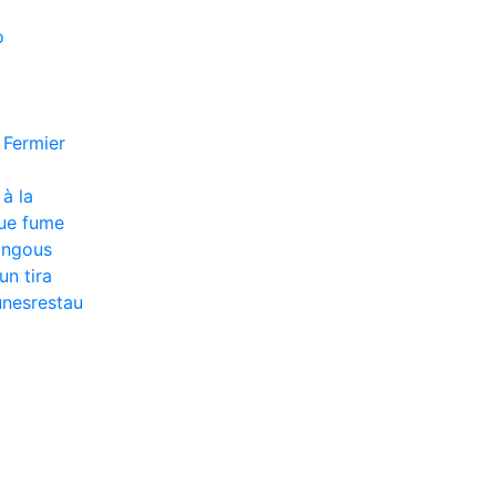
o
 Fermier
 à la
lue fume
langous
un tira
unesrestau