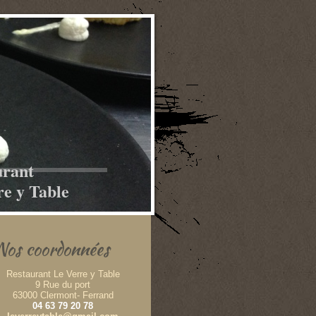
urant
re y Table
Nos coordonnées
Restaurant Le Verre y Table
9 Rue du port
63000 Clermont- Ferrand
04 63 79 20 78